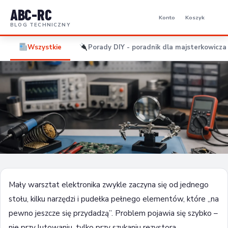
ABC-RC
Konto
Koszyk
BLOG TECHNICZNY
Wszystkie
Porady DIY - poradnik dla majsterkowicza 
PORADY DIY - PORADNIK DLA MAJSTERKOWICZA I
ELEKTORNIKA
Jak zorganizować mały warsztat
Mały warsztat elektronika zwykle zaczyna się od jednego
elektronika
stołu, kilku narzędzi i pudełka pełnego elementów, które „na
pewno jeszcze się przydadzą”. Problem pojawia się szybko –
21 maja 2026
8 min czytania
nie przy lutowaniu, tylko przy szukaniu rezystora,