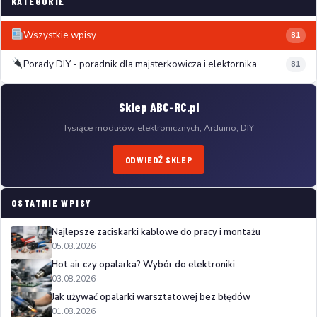
KATEGORIE
Wszystkie wpisy
81
Porady DIY - poradnik dla majsterkowicza i elektornika
81
Sklep ABC-RC.pl
Tysiące modułów elektronicznych, Arduino, DIY
ODWIEDŹ SKLEP
OSTATNIE WPISY
Najlepsze zaciskarki kablowe do pracy i montażu
05.08.2026
Hot air czy opalarka? Wybór do elektroniki
03.08.2026
Jak używać opalarki warsztatowej bez błędów
01.08.2026