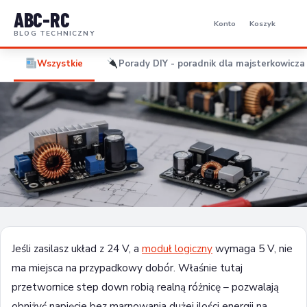
ABC-RC
Konto
Koszyk
BLOG TECHNICZNY
Wszystkie
Porady DIY - poradnik dla majsterkowicza 
PORADY DIY - PORADNIK DLA MAJSTERKOWICZA I
ELEKTORNIKA
Przetwornice step down – jak dobrać
Jeśli zasilasz układ z 24 V, a
moduł logiczny
wymaga 5 V, nie
właściwą
ma miejsca na przypadkowy dobór. Właśnie tutaj
przetwornice step down robią realną różnicę – pozwalają
26 czerwca 2026
8 min czytania
obniżyć napięcie bez marnowania dużej ilości energii na