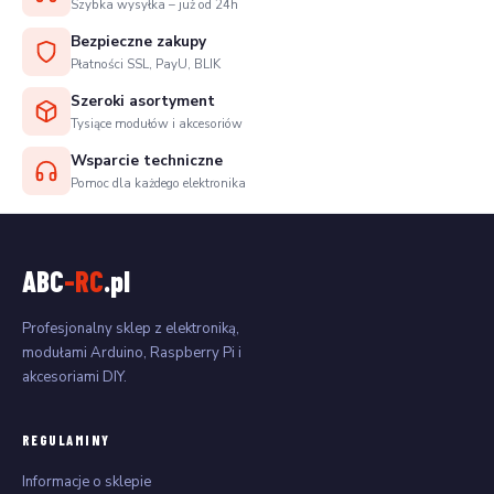
Szybka wysyłka – już od 24h
Bezpieczne zakupy
Płatności SSL, PayU, BLIK
Szeroki asortyment
Tysiące modułów i akcesoriów
Wsparcie techniczne
Pomoc dla każdego elektronika
ABC
-RC
.pl
Profesjonalny sklep z elektroniką,
modułami Arduino, Raspberry Pi i
akcesoriami DIY.
REGULAMINY
Informacje o sklepie