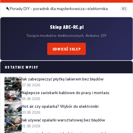
Porady DIY - poradnik dla majsterkowicza i elektornika
82
Sklep ABC-RC.pl
Tysiące modułów elektronicznych, Arduino, DIY
ODWIEDŹ SKLEP
OSTATNIE WPISY
Jak zabezpieczyć płytkę lakierem bez błędów
07.08.2026
Najlepsze zaciskarki kablowe do pracy i montażu
05.08.2026
Hot air czy opalarka? Wybór do elektroniki
03.08.2026
Jak używać opalarki warsztatowej bez błędów
01.08.2026