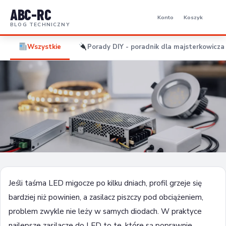
ABC-RC
Konto
Koszyk
BLOG TECHNICZNY
Wszystkie
Porady DIY - poradnik dla majsterkowicza 
PORADY DIY - PORADNIK DLA MAJSTERKOWICZA I
ELEKTORNIKA
Najlepsze zasilacze do LED – jak wybrać
Jeśli taśma LED migocze po kilku dniach, profil grzeje się
bardziej niż powinien, a zasilacz piszczy pod obciążeniem,
28 czerwca 2026
8 min czytania
problem zwykle nie leży w samych diodach. W praktyce
najlepsze zasilacze do LED to te, które są poprawnie