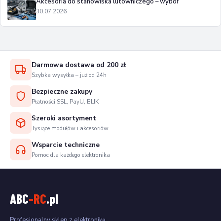
Akcesoria do stanowiska lutowniczego – wybór
30.07.2026
Darmowa dostawa od 200 zł
Szybka wysyłka – już od 24h
Bezpieczne zakupy
Płatności SSL, PayU, BLIK
Szeroki asortyment
Tysiące modułów i akcesoriów
Wsparcie techniczne
Pomoc dla każdego elektronika
ABC
-RC
.pl
Profesjonalny sklep z elektroniką,