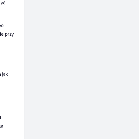
być
po
ie przy
 jak
u
ar