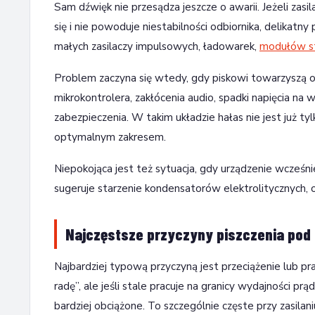
Sam dźwięk nie przesądza jeszcze o awarii. Jeżeli zasi
się i nie powoduje niestabilności odbiornika, delikatn
małych zasilaczy impulsowych, ładowarek,
modułów s
Problem zaczyna się wtedy, gdy piskowi towarzyszą ob
mikrokontrolera, zakłócenia audio, spadki napięcia n
zabezpieczenia. W takim układzie hałas nie jest już ty
optymalnym zakresem.
Niepokojąca jest też sytuacja, gdy urządzenie wcześnie
sugeruje starzenie kondensatorów elektrolitycznych, o
Najczęstsze przyczyny piszczenia pod
Najbardziej typową przyczyną jest przeciążenie lub p
radę”, ale jeśli stale pracuje na granicy wydajności p
bardziej obciążone. To szczególnie częste przy zasil