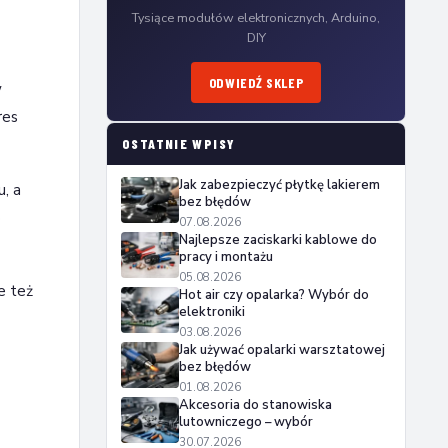
Tysiące modułów elektronicznych, Arduino,
DIY
ODWIEDŹ SKLEP
w
res
OSTATNIE WPISY
Jak zabezpieczyć płytkę lakierem
, a
bez błędów
o
07.08.2026
Najlepsze zaciskarki kablowe do
pracy i montażu
05.08.2026
e też
Hot air czy opalarka? Wybór do
elektroniki
03.08.2026
Jak używać opalarki warsztatowej
bez błędów
01.08.2026
Akcesoria do stanowiska
lutowniczego – wybór
30.07.2026