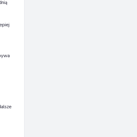
dnią
epiej
 bywa
dalsze