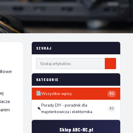
SZUKAJ
idłowe
KATEGORIE
ej
Wszystkie wpisy
82
lacza
Porady DIY - poradnik dla
82
zanim
majsterkowicza i elektornika
Sklep ABC-RC.pl