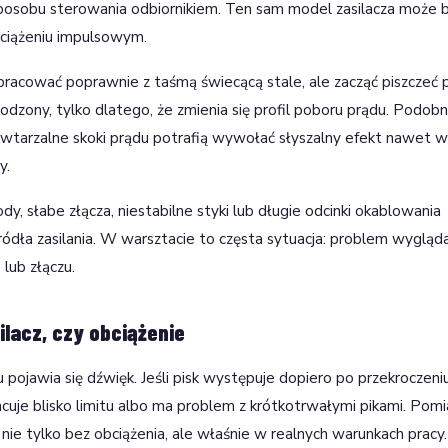
sposobu sterowania odbiornikiem. Ten sam model zasilacza może 
bciążeniu impulsowym.
pracować poprawnie z taśmą świecącą stale, ale zacząć piszczeć 
dzony, tylko dlatego, że zmienia się profil poboru prądu. Podobn
powtarzalne skoki prądu potrafią wywołać słyszalny efekt nawet w
y.
y, słabe złącza, niestabilne styki lub długie odcinki okablowania
źródła zasilania. W warsztacie to częsta sytuacja: problem wygląda
 lub złączu.
lacz, czy obciążenie
u pojawia się dźwięk. Jeśli pisk występuje dopiero po przekroczeni
uje blisko limitu albo ma problem z krótkotrwałymi pikami. Pomi
 nie tylko bez obciążenia, ale właśnie w realnych warunkach pracy.