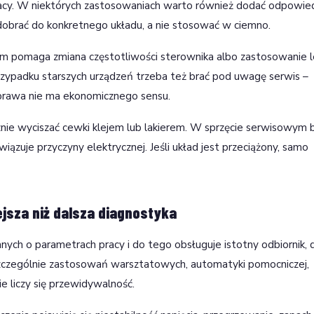
pracy. W niektórych zastosowaniach warto również dodać odpowie
ba dobrać do konkretnego układu, a nie stosować w ciemno.
m pomaga zmiana częstotliwości sterownika albo zastosowanie l
zypadku starszych urządzeń trzeba też brać pod uwagę serwis –
aprawa nie ma ekonomicznego sensu.
znie wyciszać cewki klejem lub lakierem. W sprzęcie serwisowym
ązuje przyczyny elektrycznej. Jeśli układ jest przeciążony, samo
jsza niż dalsza diagnostyka
 danych o parametrach pracy i do tego obsługuje istotny odbiornik, 
szczególnie zastosowań warsztatowych, automatyki pomocniczej,
e liczy się przewidywalność.