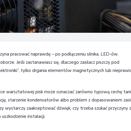
od obciążeniem?
aczyna pracować naprawdę – po podłączeniu silnika, LED-ów,
orze. Jeśli zastanawiasz się, dlaczego zasilacz piszczy pod
 elektroniki”, tylko drgania elementów magnetycznych lub niepraw
tyce warsztatowej pisk może oznaczać zarówno typową cechę tani
ltrację, starzenie kondensatorów albo problem z dopasowaniem zasi
y, czy wystarczy zaakceptować dźwięk, czy trzeba szukać przyczyny 
uszkodzenie instalacji.