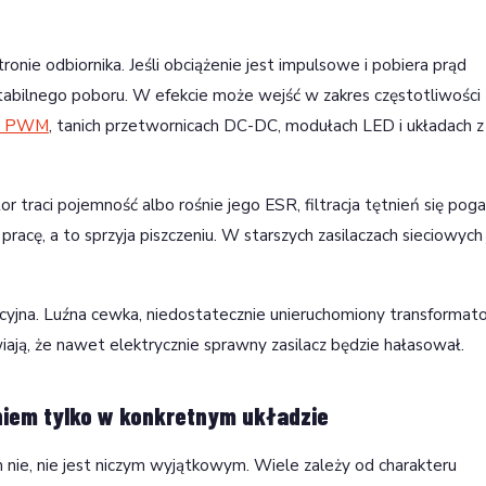
ronie odbiornika. Jeśli obciążenie jest impulsowe i pobiera prąd
 stabilnego poboru. W efekcie może wejść w zakres częstotliwości
iu PWM
, tanich przetwornicach DC-DC, modułach LED i układach z
traci pojemność albo rośnie jego ESR, filtracja tętnień się poga
acę, a to sprzyja piszczeniu. W starszych zasilaczach sieciowych 
cyjna. Luźna cewka, niedostatecznie unieruchomiony transformato
iają, że nawet elektrycznie sprawny zasilacz będzie hałasował.
niem tylko w konkretnym układzie
ym nie, nie jest niczym wyjątkowym. Wiele zależy od charakteru