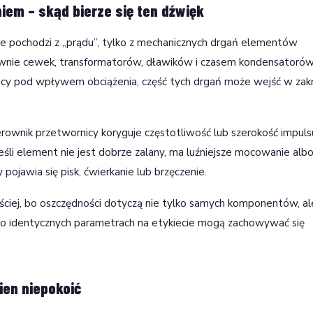
iem – skąd bierze się ten dźwięk
e pochodzi z „prądu”, tylko z mechanicznych drgań elementów
łównie cewek, transformatorów, dławików i czasem kondensatoró
racy pod wpływem obciążenia, część tych drgań może wejść w zak
rownik przetwornicy koryguje częstotliwość lub szerokość impulsu
eśli element nie jest dobrze zalany, ma luźniejsze mocowanie alb
 pojawia się pisk, ćwierkanie lub brzęczenie.
zęściej, bo oszczędności dotyczą nie tylko samych komponentów, al
o identycznych parametrach na etykiecie mogą zachowywać się
ien niepokoić