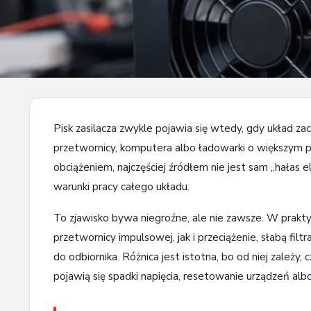
PORADY DIY - PORADNIK DLA MAJSTERKOWICZA I ELEKTORNIKA
Dlaczego zasilacz piszczy p
Pisk zasilacza zwykle pojawia się wtedy, gdy układ z
30 czerwca 2026
8 min czytania
przetwornicy, komputera albo ładowarki o większym pob
obciążeniem, najczęściej źródłem nie jest sam „hałas
warunki pracy całego układu.
To zjawisko bywa niegroźne, ale nie zawsze. W prak
przetwornicy impulsowej, jak i przeciążenie, słabą fi
do odbiornika. Różnica jest istotna, bo od niej zależ
pojawią się spadki napięcia, resetowanie urządzeń albo 