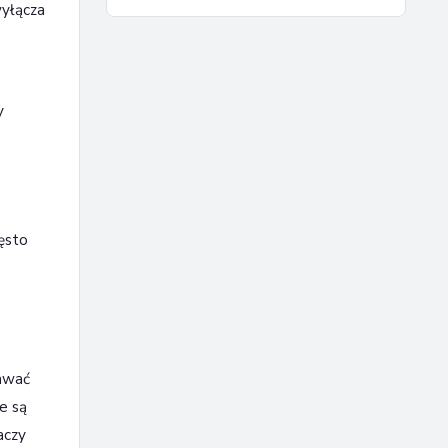
wyłącza
y
zęsto
dawać
e są
aczy