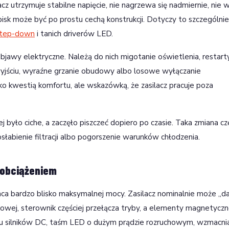
lacz utrzymuje stabilne napięcie, nie nagrzewa się nadmiernie, nie 
y pisk może być po prostu cechą konstrukcji. Dotyczy to szczególnie
tep-down
i tanich driverów LED.
jawy elektryczne. Należą do nich migotanie oświetlenia, restart
a wyjściu, wyraźne grzanie obudowy albo losowe wyłączanie
lko kwestią komfortu, ale wskazówką, że zasilacz pracuje poza
j było ciche, a zaczęło piszczeć dopiero po czasie. Taka zmiana c
słabienie filtracji albo pogorszenie warunków chłodzenia.
 obciążeniem
raca bardzo blisko maksymalnej mocy. Zasilacz nominalnie może „
rądowej, sterownik częściej przełącza tryby, a elementy magnetyczn
aniu silników DC, taśm LED o dużym prądzie rozruchowym, wzmacni