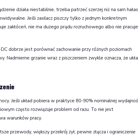
ądzenie działa niestabilnie, trzeba patrzeć szerzej niż na sam hałas
widywalne. Jeśli zasilacz piszczy tylko z jednym konkretnym
ruje zakłóceń, nie ma dużego prądu rozruchowego albo nie pracuje
-DC dobrze jest porównać zachowanie przy różnych poziomach
y. Nadmierne grzanie wraz z piszczeniem zwykle oznacza, że ukł
czenie
mocy. Jeśli układ pobiera w praktyce 80-90% nominalnej wydajnoś
owym często rozwiązuje problem od razu. To nie jest
awa warunków pracy.
tsze przewody, większy przekrój żył, pewne złącza i ograniczenie