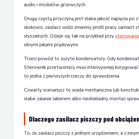
audio i modułów grzewczych.
Drugą częstą przyczyną jest słaba jakość napięcia po st
skokowo, zasilacz widzi zmienny profil pracy zamiast
słyszalnych. Dzieje się tak na przykład przy
sterowan
silnymi pikami prądowymi.
Trzeci powód to zużyte kondensatory. Gdy kondensator 
Sterownik przetwornicy musi intensywniej korygować pr
to jedna z pierwszych rzeczy do sprawdzenia.
Czwarty scenariusz to wada mechaniczna lub konstruk
słabe zalanie lakierem albo niedokładny montaż spraw
Dlaczego zasilacz piszczy pod obciąże
To, że zasilacz piszczy z jednym urządzeniem, a z inn