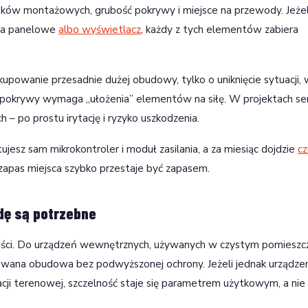
pków montażowych, grubość pokrywy i miejsce na przewody. Jeżel
zda panelowe
albo wyświetlacz
, każdy z tych elementów zabiera
kupowanie przesadnie dużej obudowy, tylko o uniknięcie sytuacji,
ie pokrywy wymaga „ułożenia” elementów na siłę. W projektach se
– po prostu irytację i ryzyko uszkodzenia.
ujesz sam mikrokontroler i moduł zasilania, a za miesiąc dojdzie
cz
apas miejsca szybko przestaje być zapasem.
dę są potrzebne
ności. Do urządzeń wewnętrznych, używanych w czystym pomieszc
wana obudowa bez podwyższonej ochrony. Jeżeli jednak urządze
lacji terenowej, szczelność staje się parametrem użytkowym, a nie