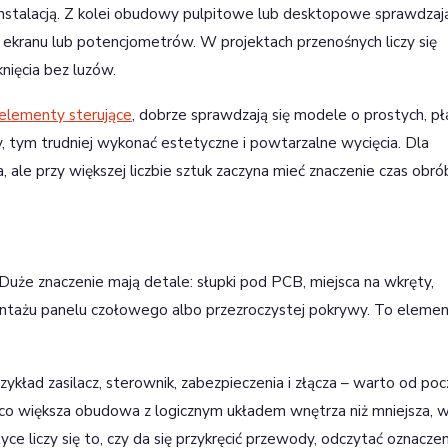
 instalacją. Z kolei obudowy pulpitowe lub desktopowe sprawdzają
 ekranu lub potencjometrów. W projektach przenośnych liczy się
ięcia bez luzów.
elementy sterujące
, dobrze sprawdzają się modele o prostych, pł
, tym trudniej wykonać estetyczne i powtarzalne wycięcia. Dla
le przy większej liczbie sztuk zaczyna mieć znaczenie czas obrób
uże znaczenie mają detale: słupki pod PCB, miejsca na wkręty,
ontażu panelu czołowego albo przezroczystej pokrywy. To elemen
zykład zasilacz, sterownik, zabezpieczenia i złącza – warto od po
eco większa obudowa z logicznym układem wnętrza niż mniejsza, 
ce liczy się to, czy da się przykręcić przewody, odczytać oznaczeni