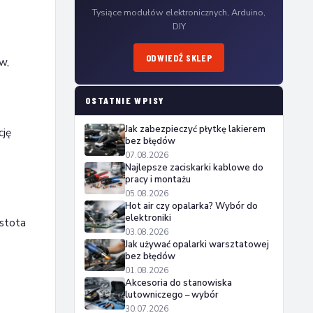
Tysiące modułów elektronicznych, Arduino,
DIY
ODWIEDŹ SKLEP
w,
OSTATNIE WPISY
Jak zabezpieczyć płytkę lakierem
cję
bez błędów
07.08.2026
Najlepsze zaciskarki kablowe do
pracy i montażu
05.08.2026
Hot air czy opalarka? Wybór do
elektroniki
ostota
03.08.2026
Jak używać opalarki warsztatowej
bez błędów
01.08.2026
Akcesoria do stanowiska
lutowniczego – wybór
30.07.2026