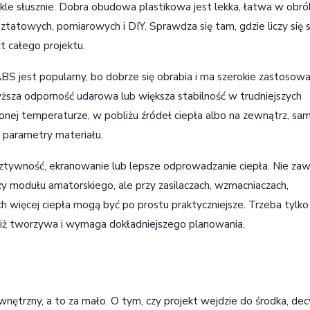
e słusznie. Dobra obudowa plastikowa jest lekka, łatwa w obró
tatowych, pomiarowych i DIY. Sprawdza się tam, gdzie liczy się s
 całego projektu.
S jest popularny, bo dobrze się obrabia i ma szerokie zastosowa
ższa odporność udarowa lub większa stabilność w trudniejszych
nej temperaturze, w pobliżu źródeł ciepła albo na zewnątrz, sam
 parametry materiału.
ztywność, ekranowanie lub lepsze odprowadzanie ciepła. Nie za
 modułu amatorskiego, ale przy zasilaczach, wzmacniaczach,
 więcej ciepła mogą być po prostu praktyczniejsze. Trzeba tylko
niż tworzywa i wymaga dokładniejszego planowania.
nętrzny, a to za mało. O tym, czy projekt wejdzie do środka, dec