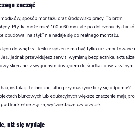
 czego zacząć
lub modułów, sposób montażu oraz środowisko pracy. To brzmi
 błędy. Płytka może mieć 100 x 60 mm, ale po doliczeniu dystansó
, że obudowa „na styk” nie nadaje się do realnego montażu.
tępu do wnętrza. Jeśli urządzenie ma być tylko raz zmontowane i
eśli jednak przewidujesz serwis, wymianę bezpiecznika, aktualiza
dowy skręcane, z wygodnym dostępem do środka i powtarzalnym
li, instalacji technicznej albo przy maszynie liczy się odporność
ojektach biurkowych lub edukacyjnych większe znaczenie mają pr
pod konkretne złącza, wyświetlacze czy przyciski.
, niż się wydaje