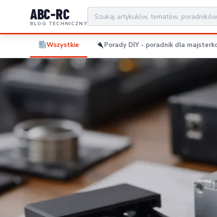
ABC-RC
BLOG TECHNICZNY
Wszystkie
Porady DIY - poradnik dla majsterko