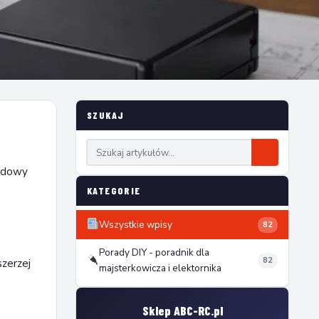
SZUKAJ
budowy
KATEGORIE
Wszystkie wpisy
82
Porady DIY - poradnik dla
82
szerzej
majsterkowicza i elektornika
Sklep ABC-RC.pl