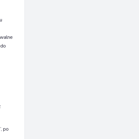
u
ywalne
 do
z
”, po