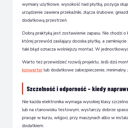
wymiary użytkowe, wysokość nad płytką, pozycja słu
urządzenie zawiera przekaźniki, złącza śrubowe, gnia
dodatkową przestrzeń.
Dobrą praktyką jest zostawienie zapasu. Nie chodzi o 
której przewód zasilający dociska płytkę, a zamknięc
taki błąd oznacza wolniejszy montaż. W jednostkowych 
Warto też przewidzieć rozwój projektu. Jeśli dziś mont
konwerter
lub dodatkowe zabezpieczenie, minimalny z
Szczelność i odporność – kiedy napraw
Nie każda elektronika wymaga wysokiej klasy szczel
lub na stanowisku testowym, wystarczy dobrze spaso
pracuje w kurzu, wilgoci, przy maszynach albo w insta
dodatkiem.