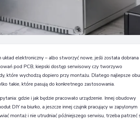
oniki – jak wybrać
układ elektroniczny – albo stworzyć nowe, jeśli została dobrana
cowań pod PCB, kiepski dostęp serwisowy czy tworzywo
y, które wychodzą dopiero przy montażu. Dlatego najlepsze o
 tylko takie, które pasują do konkretnego zastosowania.
tania: gdzie i jak będzie pracowało urządzenie. Innej obudowy
duł DIY na biurko, a jeszcze innej czujnik pracujący w zapylonym
wiać montaż i nie utrudniać późniejszego serwisu, trzeba patrzeć 