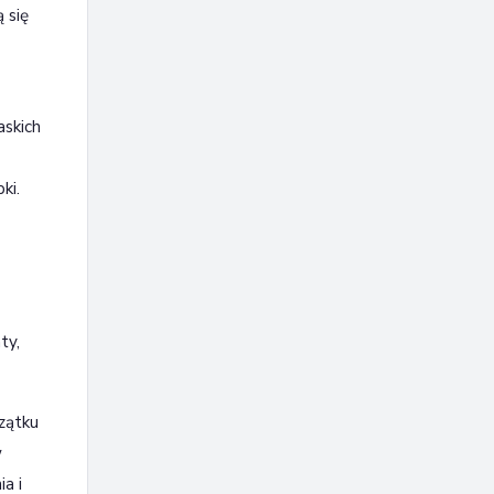
 się
askich
ki.
ty,
czątku
w
a i