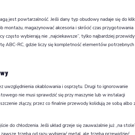
 jest powtarzalność. Jeśli dany typ obudowy nadaje się do kilk
ób montażu, magazynować akcesoria i skrócić czas przygotowania
cy często wybierają nie „najciekawsze”, tylko najbardziej przewid
fertę ABC-RC, gdzie liczy się kompletność elementów potrzebnych
owy
z uwzględnienia okablowania i osprzętu. Drugi to ignorowanie
owego nie musi sprawdzić się przy maszynie lub w instalacji
szczenie złączy, przez co finalnie przewody kolidują ze sobą albo 
e do chłodzenia. Jeśli układ grzeje się zauważalnie już „na stole
e zawsze trzeba od razu wybierać metal, ale trzeba przewidzieć