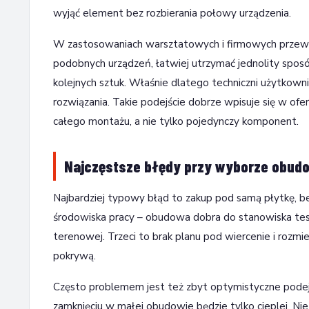
wyjąć element bez rozbierania połowy urządzenia.
W zastosowaniach warsztatowych i firmowych przewagą
podobnych urządzeń, łatwiej utrzymać jednolity spos
kolejnych sztuk. Właśnie dlatego techniczni użytkowni
rozwiązania. Takie podejście dobrze wpisuje się w o
całego montażu, a nie tylko pojedynczy komponent.
Najczęstsze błędy przy wyborze obud
Najbardziej typowy błąd to zakup pod samą płytkę, be
środowiska pracy – obudowa dobra do stanowiska test
terenowej. Trzeci to brak planu pod wiercenie i rozmie
pokrywą.
Często problemem jest też zbyt optymistyczne podejści
zamknięciu w małej obudowie będzie tylko cieplej. Ni