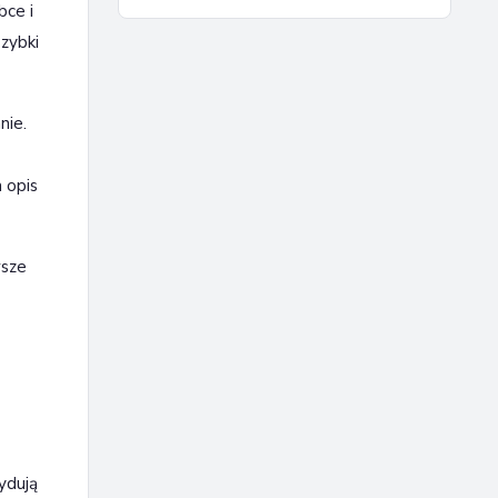
bce i
zybki
nie.
 opis
wsze
ydują