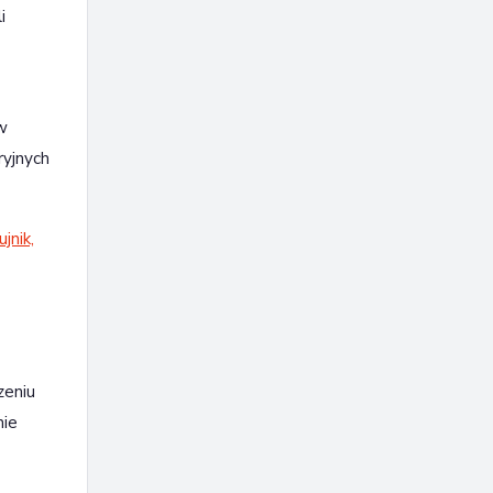
i
 w
ryjnych
ujnik,
zeniu
nie