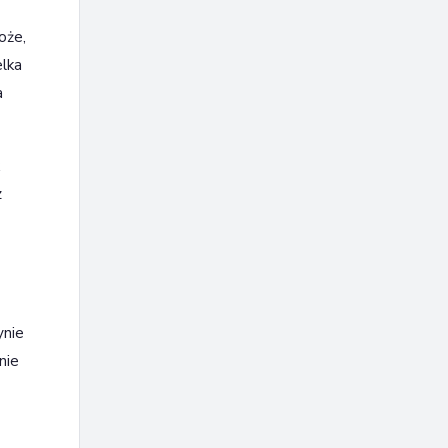
oże,
lka
a
z
ynie
nie