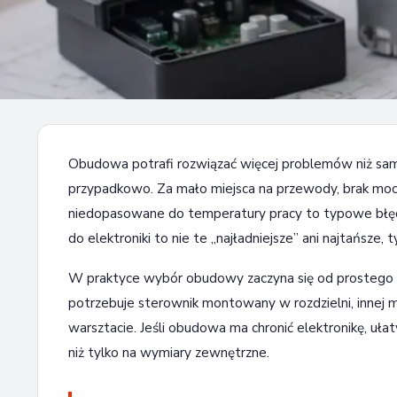
PORADY DIY - PORADNIK DLA MAJSTERKOWICZA I ELEKTORNIKA
Najlepsze obudowy do elektr
Obudowa potrafi rozwiązać więcej problemów niż sam 
20 czerwca 2026
8 min czytania
przypadkowo. Za mało miejsca na przewody, brak mo
niedopasowane do temperatury pracy to typowe błęd
do elektroniki to nie te „najładniejsze” ani najtańsze,
W praktyce wybór obudowy zaczyna się od prostego py
potrzebuje sterownik montowany w rozdzielni, innej mo
warsztacie. Jeśli obudowa ma chronić elektronikę, ułat
niż tylko na wymiary zewnętrzne.