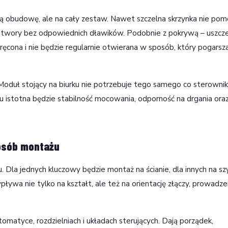
mą obudowę, ale na cały zestaw. Nawet szczelna skrzynka nie pom
twory bez odpowiednich dławików. Podobnie z pokrywą – uszcze
ęcona i nie będzie regularnie otwierana w sposób, który pogarsz
oduł stojący na biurku nie potrzebuje tego samego co sterownik
hu istotna będzie stabilność mocowania, odporność na drgania ora
posób montażu
Dla jednych kluczowy będzie montaż na ścianie, dla innych na sz
ływa nie tylko na kształt, ale też na orientację złączy, prowadze
tyce, rozdzielniach i układach sterujących. Dają porządek,