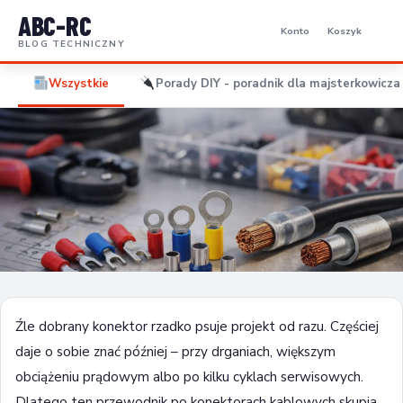
ABC-RC
Konto
Koszyk
BLOG TECHNICZNY
Wszystkie
Porady DIY - poradnik dla majsterkowicza 
PORADY DIY - PORADNIK DLA MAJSTERKOWICZA I
ELEKTORNIKA
Przewodnik po konektorach kablowych
Źle dobrany konektor rzadko psuje projekt od razu. Częściej
daje o sobie znać później – przy drganiach, większym
06 czerwca 2026
8 min czytania
obciążeniu prądowym albo po kilku cyklach serwisowych.
Dlatego ten przewodnik po konektorach kablowych skupia