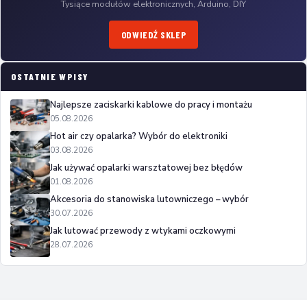
Tysiące modułów elektronicznych, Arduino, DIY
ODWIEDŹ SKLEP
OSTATNIE WPISY
Najlepsze zaciskarki kablowe do pracy i montażu
05.08.2026
Hot air czy opalarka? Wybór do elektroniki
03.08.2026
Jak używać opalarki warsztatowej bez błędów
01.08.2026
Akcesoria do stanowiska lutowniczego – wybór
30.07.2026
Jak lutować przewody z wtykami oczkowymi
28.07.2026