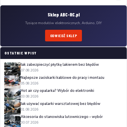
Sklep ABC-RC.pl
Tysiące modułów elektronicznych, Arduino, DIY
ODWIEDŹ SKLEP
OSTATNIE WPISY
Jak zabezpieczyć płytkę lakierem bez błędów
07.08.2026
Najlepsze zaciskarki kablowe do pracy i montażu
05.08.2026
Hot air czy opalarka? Wybór do elektroniki
03.08.2026
Jak używać opalarki warsztatowej bez błędów
01.08.2026
Akcesoria do stanowiska lutowniczego – wybór
30.07.2026