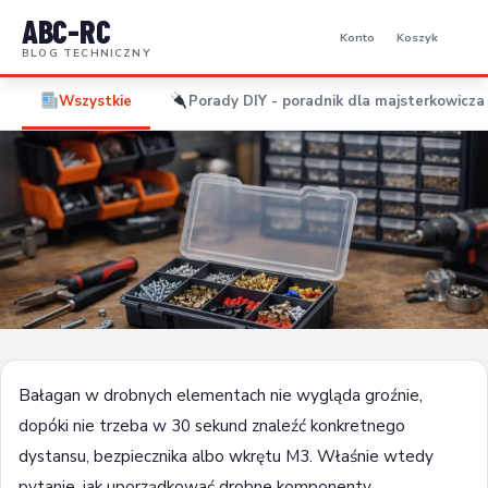
ABC-RC
Konto
Koszyk
BLOG TECHNICZNY
Wszystkie
Porady DIY - poradnik dla majsterkowicza 
PORADY DIY - PORADNIK DLA MAJSTERKOWICZA I
ELEKTORNIKA
Jak uporządkować drobne komponenty
Bałagan w drobnych elementach nie wygląda groźnie,
warsztatowe
dopóki nie trzeba w 30 sekund znaleźć konkretnego
dystansu, bezpiecznika albo wkrętu M3. Właśnie wtedy
13 maja 2026
8 min czytania
pytanie, jak uporządkować drobne komponenty